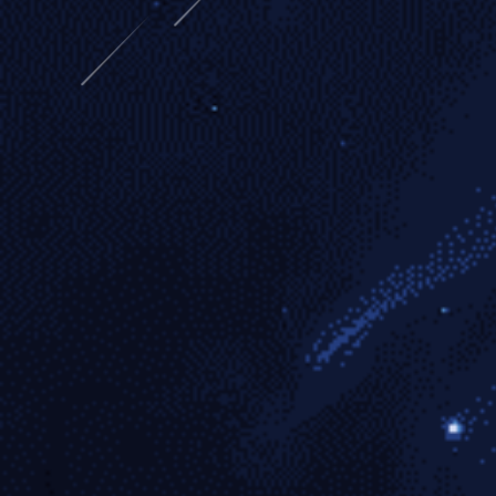
2023 数据安全合规金奖
广发体育-广发(中国) 通过 ISO 安全认证审核，
优异。