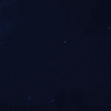
育-广发(中国)平台架构，实现用户与数据全链路防护，构建系
身份验证
网络防
登录、行为识
WAF规则、
、设备绑定
别、服务稳
安全核心
数据加密
行为审
密、权限分级、
关键操作日志
存储隔离
踪、风险溯