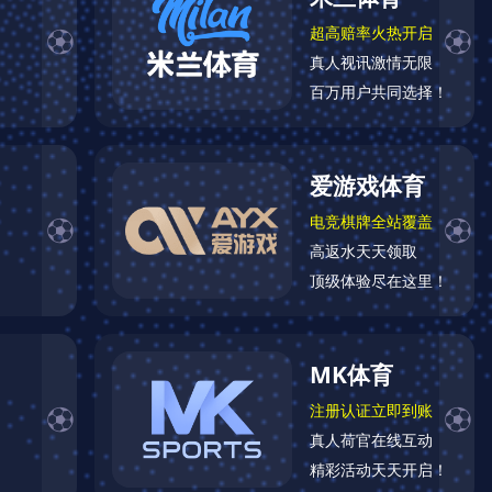
美等区域建立本地化团队，推动技术与服务全球落地，
台品牌。
见证。