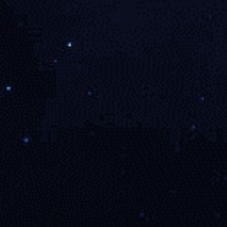
广发体育
广发体育官方网站【KY1.AC】官网认
西
证:手机版、app下载、登录入口、官
su
方网站、网页版、平台、网址、地
址、注册、娱乐，广发体育(中国)官方
网站欢迎大家选择真正的官方通道，
同时我们提供全天候7x24小时在线服
务，第一时间处理各类问题，正规集
团平台有保障，欢迎体验！