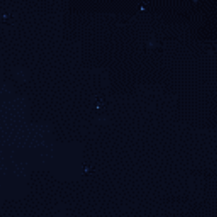
统级安全网。
护
异常流量识
定性保障
计
、行为追
源支持