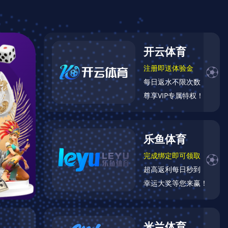
注册入口
数字技术的热爱，早期平台聚焦于赛事数据与直播服
智能提醒功能，赢得众多球迷的信任。
需求增长，平台陆续上线直播回放、数据分析、比分预测等
双端操作，带来更快更稳的观赛体验。