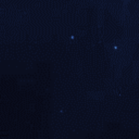
结合广发体
多因子
别
字段加