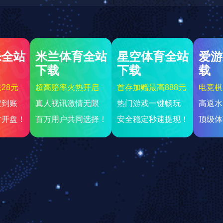
荣誉与成就
 在多个国际赛事科技平台评比中脱颖而出，持续提升安全性与