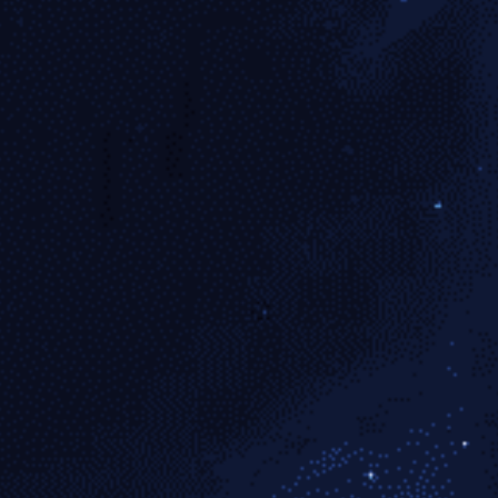
亚洲体育服务平台大奖
2022 年度综合类数字体育平台荣誉奖项，肯定平
台服务能力。
2025 年