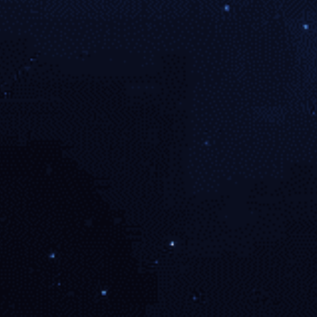
2024 年
2023 年
广发体育
广发体育官方网站【KY1.AC】官网认
西
证:手机版、app下载、登录入口、官
su
方网站、网页版、平台、网址、地
址、注册、娱乐，广发体育(中国)官方