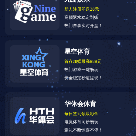
我们提供包括实时比分、体
四、用户行为规范
不得发布非法、敏感或
不得借助本平台从事任
不得利用技术手段破坏
五、知识产权
平台所有文字、图像、数据
六、服务终止
若用户违反平台规定或存在
七、法律责任与适用
协议适用中华人民共和国法
八、联系方式
如对本协议有疑问或建议，