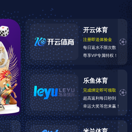
注册入口
用平台即视为同意全部条款。
)平台有权暂停或终止其账