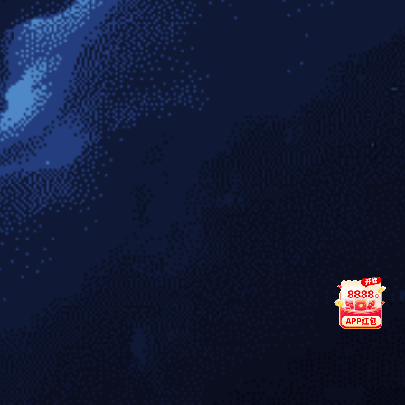
用户满意度大奖
广发体育-广发(中国) 用户活跃度与续访率连续三年
领先，综合评分稳定保持高位。