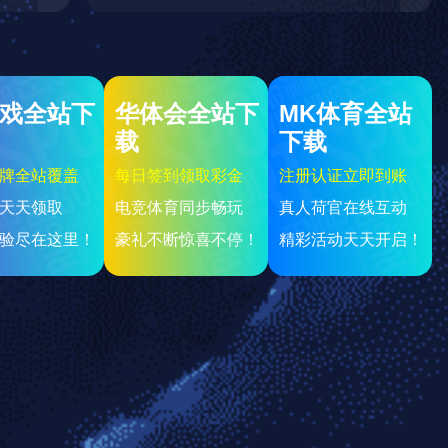
观赛体验。