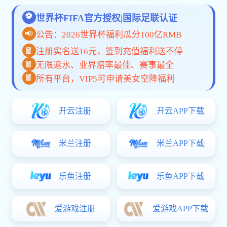
马卡报揭秘意大利无缘世界杯
与皇马欧冠之间的神秘联系
2026-05-14 18:03
45 次阅读
首页
/
体育看点