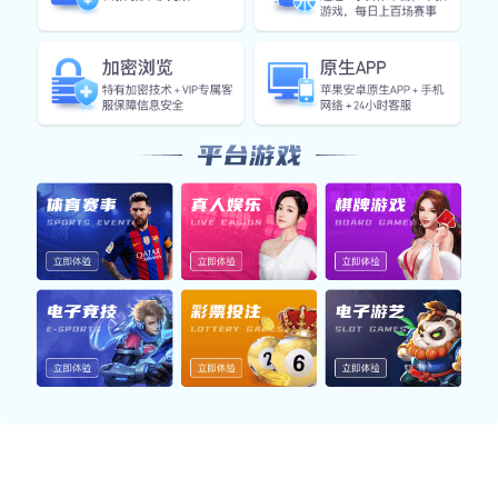
这种历史积淀为皇家马德里的表现提供了稳定性，而
意大利却由于换帅频繁和战术不稳而缺乏连贯性。这
种背景差异也让两者在国际舞台上的表现截然不同，
使得意大利无缘世界杯成为现实。
2、战术风格对比
从战术角度来看，意大利传统上以防守见长，以防守
反击为主要战术理念。然而，在现代足球日益强调进
攻和控球能力的大环境下，这种保守策略显得有些过
时。许多球队通过快速传递和高压逼抢来撕破防线，
而意大利未能及时适应这一趋势，使得他们难以发挥
出最佳水平。
相较之下，皇家马德里则始终保持着灵活多变的战术
风格。他们能够根据对手特点调整自己的打法，无论