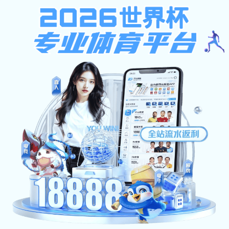
注册入口
广发体育
APP与网页版入口｜
畅享全球体育赛事与数据服务
欢迎访问
广发体育
，提供全面覆盖足球、篮
球、电竞等项目的赛事资讯与数据内容， 支持
APP下载
与
网页使用
，每日同步更新千场比
赛，聚焦热门体育内容， 助您轻松获取赛事动
态，掌握比赛节奏。
手机App
网页版