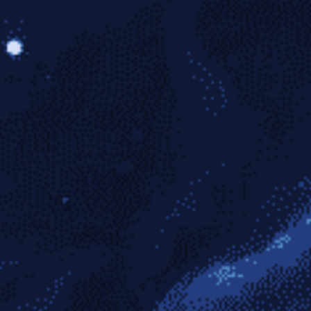
都有机会争夺冠军，但同时也面临着诸多挑战。在后续比赛中，
确保每位球员都能充分发挥自己的潜力，为球队贡献力量。
的方法。如果能够及时调整战术，并提升进攻效率，则仍然有可
也是未来提升整体表现的重要一环。
及本菲卡，都将在接下来的赛事中经历考验。谁能把握住机会，
队间竞争十分激烈。特别是波尔图与葡萄牙体育之间，仅相差两
良机，其后续表现将直接影响整个赛季结果。
战，全力以赴。不仅要注重技战术执行，更要做好心态调整，以
冠军诞生！