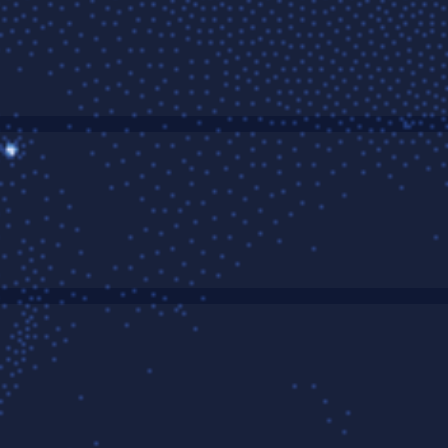
体仅差2分本菲卡28轮不败却难追
波尔图与葡萄牙体育仅相差两分，形势紧张而充满悬念。本菲卡虽