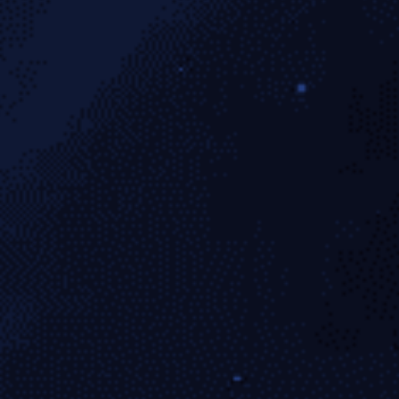
钱查尔谈与东契奇的友谊
乎预期的表现，尤...
在当今篮球界，友谊和团队合作
2026-07-29
图赫尔解析阿诺德未入选
不可或缺的一环...
本文将对足球教练图赫尔解析阿