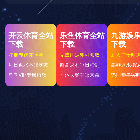
距较大，追赶的希望渺茫。本文将从四个
来更深刻的理解和看法。
1、各队状态分析
本赛季，波尔图和葡萄牙体育的表现都非
葡萄牙体育也不甘示弱，在客场和主场均
本菲卡虽在28轮联赛中保持不败，但其
全取三分，导致积分停滞不前，这无疑给
总而言之，目前波尔图和葡萄牙体育正处
2、战术风格比较
波尔图以其快速反击闻名，他们利用边路
比赛中，他们经常通过快速传递创造出空