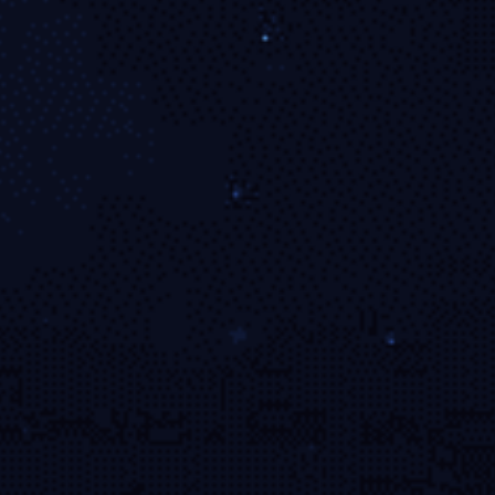
满或将令太阳队
的老将们正全力以赴，以满满的信心迎接挑...