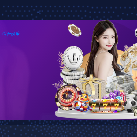
App下载
公司介绍
体育看点
P与网页版入口｜畅享全球体育
球、篮球、电竞等项目的赛事资讯与数据内容， 支
聚焦热门体育内容， 助您轻松获取赛事动态，掌
手机App
网页版