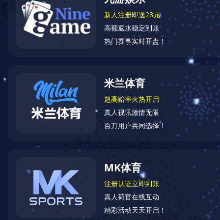
葡超争冠白热化波尔图与葡
2026-05-07 15:19
52 次阅读
首页
/
体育看点
在葡超联赛的争冠阶段，竞争愈发激烈。