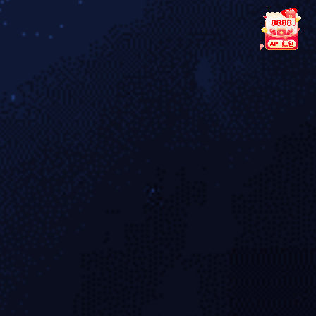
下一篇：
勇士老将全力以赴信心满满或将令