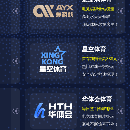
赶
然在28轮比赛中保持不败，但由于积分差