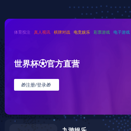
广发体育
AP
欢迎访问
广发体育
，提供全面覆盖足
千场比赛，