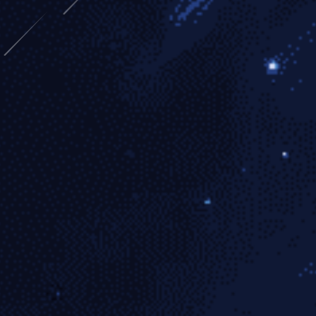
展望接下来的赛事，波尔图和葡萄牙体育
时，他们还要处理好内部竞争的问题，以
对于本菲卡来说，他们亟需找到破解平局
理素质训练，让球员适应关键比赛压力，
总之，无论是波尔图还是葡萄牙体育，以
总结：
当前葡超联赛呈现出白热化态势，各支球
菲卡虽然保持不败，却因频繁平局而错失
因此，在接下来的比赛中，各队需认真备
而出，将成为最终赢家，引领新一届葡超