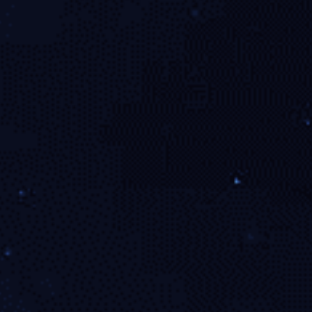
强调坦诚交流的
的重要性愈发凸显。钱查尔与东契奇的...
国家队原因强调
诺德未入选国家队的原因进行详细探...