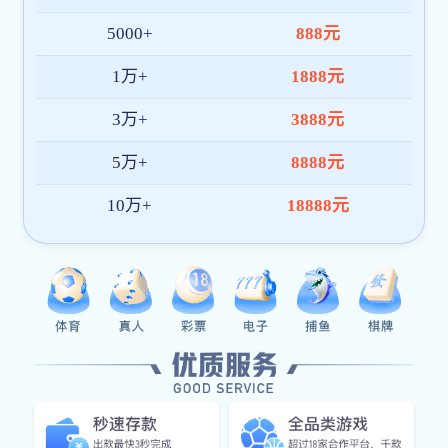
的低迷表现。在多场关键比赛中，卡塞米罗未能展现
出以往那种统治中场的能力，不仅传球失误增多，而
且在防守端也显得有些力不从心。这种状态使得拉爵
不得不重新考虑他的续约计划。
其次，随着赛季的深入，各支球队都开始加强对核心
球员的关注与研究。卡塞米罗面对更强大的对手时，
其战术灵活性被大幅限制，这也使得他的贡献度大打
折扣。拉爵希望看到的是一个能够适应不同战术需求
和压力环境下依然保持高水平发挥的球员。
最后，在团队氛围方面，拉爵不仅关心球员们在场上
的表现，还重视他们与队友间的配合默契。如果一个
核心球员无法带动整个团队向前发展，那么管理层自
然会感到失望。这样的因素综合起来，使得拉爵对于