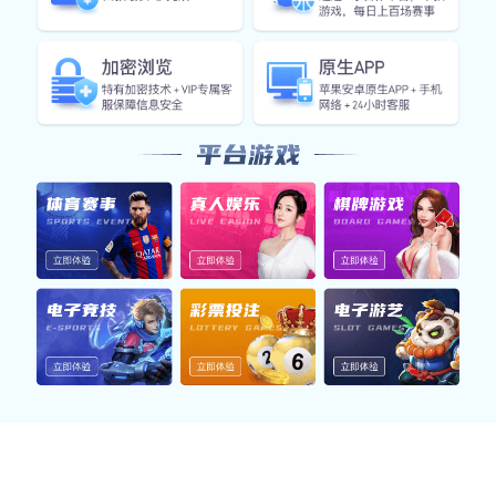
卡塞米罗产生了明显的不满情绪。
2、卡塞米罗的重要性
尽管当前存在一些问题，但我们不能忽视卡塞米罗在
球队中的重要性。他是一名经验丰富且技术精湛的中
场球员，多年来一直是球队防线的重要屏障。在他加
盟以来，球队在多个赛季中取得了显著成绩，这足以
证明他的价值。
此外，卡塞米罗具备出色的大局观与战术理解能力，
他常常能够提前预判对手动作，并做出相应反应。这
种能力不仅增强了中场控球率，更为后防线提供了极
大的支持。因此，即使目前状态有所起伏，他仍然是
不可或缺的一环。