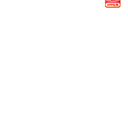
米切尔回归纽约家乡畅谈篮球情怀与归属
本篇文章将围绕米切尔回归纽约家乡的篮球情怀与归属感进
行深入探...
2026-06-19