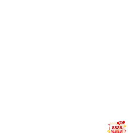
上一篇：
跟腱撕裂为何成为竞技体育中的致…
下一篇：
意甲官方确认里奇手球不构成点球
延伸阅读