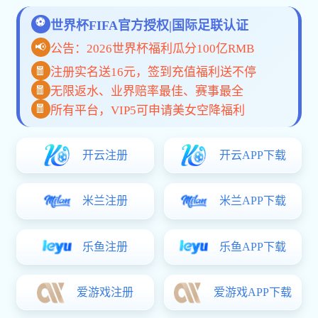
拼命三郎李弘权半场狂砍12分
4板2助攻展现全能表现
2026-05-20 03:57
35 次阅读
首页
/
体育看点