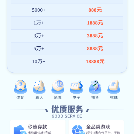
具备出色的投篮技术，尤其是在外线投射方面表现突
出。在本场比赛中，他通过稳定的三分球命中率迅速
帮助球队建立领先优势。此外，他还展示了不俗的突
破能力，能够有效穿透对方防线，为自己创造得分机
会。
除了得分能力外，李弘权在篮板球方面也展现出了良
好的意识和位置感。他在半场比赛中抢下4个篮板，
无论是进攻篮板还是防守篮板，他都能及时介入，为
球队争取二次进攻机会。这种全方位的能力使得他在
赛场上成为了一名极具威胁性的球员。
此外，李弘权还有着良好的传球视野，他在本场比赛
中送出了2次助攻，这不仅体现了他的团队合作精
神，也说明了他能够有效地为队友创造机会。正是因