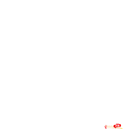
上一篇：
安东内拉分享14岁儿子蒂亚戈最新…
下一篇：
图赫尔解析阿诺德未入选国家队原
延伸阅读