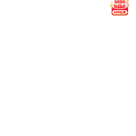
钱查尔谈与东契奇的友谊强调坦诚交流的
在当今篮球界，友谊和团队合作的重要性愈发凸显。钱查尔
与东契奇的...
2026-07-29