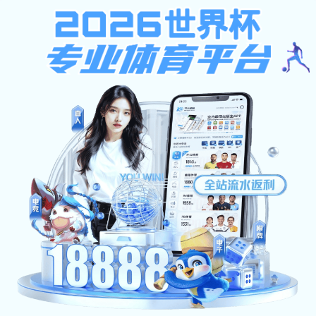
注册入口
广发体育
APP与网页版入口｜
畅享全球体育赛事与数据服务
欢迎访问
广发体育
，提供全面覆盖足球、篮
球、电竞等项目的赛事资讯与数据内容， 支持
APP下载
与
网页使用
，每日同步更新千场比
赛，聚焦热门体育内容， 助您轻松获取赛事动
态，掌握比赛节奏。
手机App
网页版