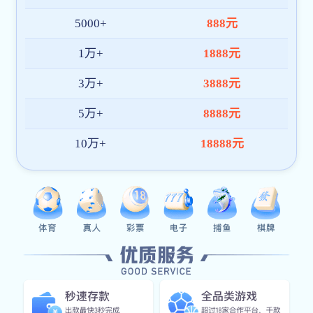
1、阿诺德个人技术特点
阿诺德作为一名优秀的右后卫，其个人技术特点十分
鲜明。他以出色的传球能力和进攻意识著称，可以在
比赛中为球队创造大量进攻机会。尤其是在边路传中
方面，他展现了极高的准确度，这使得他的助攻数据
始终名列前茅。
此外，阿诺德在控球和突破方面也表现出色。他能够
通过个人技术摆脱防守者，为队友提供支持。然而，
这些优势主要体现在俱乐部层面，而在国家队中却并
不一定能够完全发挥出来。
归根结底，尽管阿诺德拥有诸多优点，但其右后卫的
角色却不仅仅局限于进攻。在现代足球中，防守能力
同样重要，而这也是他需要进一步提升之处。