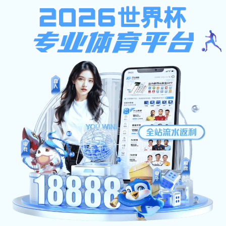
注册入口
广发体育
APP与网页版入口｜
畅享全球体育赛事与数据服务
欢迎访问
广发体育
，提供全面覆盖足球、篮
球、电竞等项目的赛事资讯与数据内容， 支持
APP下载
与
网页使用
，每日同步更新千场比
赛，聚焦热门体育内容， 助您轻松获取赛事动
态，掌握比赛节奏。
手机App
网页版