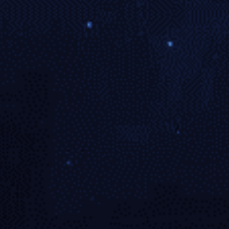
3049名巴萨球迷前往马德里助威188名来
在最近的一场重要比赛中，3049名巴萨球迷前往马德
2026-06-07
香波特直言追梦禁赛前勇士无弱点认为追