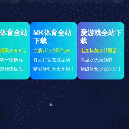
了两名球员之间的良好合作，也反映出纽卡
球员表现、战术变化以及未来展望等方面，
较为稳定的表现，而伯恩茅斯则处于保级
抢和有效的传控占据了一定优势，使得纽卡
响了他们在比赛中的发挥。在上半场结束时
借更强烈的求胜欲望获得领先，而纽卡斯尔