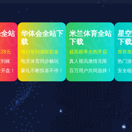
了两人之间的默契配合，为球队扳平了比分。这场比赛不仅展示
从四个方面深入探讨这场比赛，包括两支球队的状态分析、关键
队的状态各有不同。纽卡斯尔作为英超中游球队，一直以来有着
战役。在开局阶段，伯恩茅斯显得斗志昂扬，他们通过积极的逼
胜一筹，但由于近期伤病困扰，球队整体阵容并不完整，这也影
，以便找回比赛节奏和信心。
明显，而这种差异直接影响了双方在上半场的表现。伯恩茅斯凭