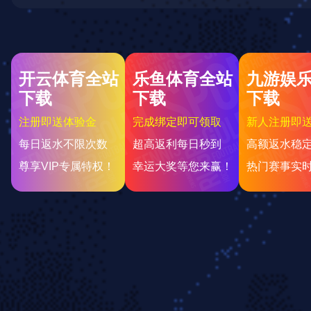
场，塔韦尼耶的进球以及拉扬的助攻展现
斯尔队在面对困境时的不屈精神。本文将
旨在全面解析这场精彩赛事。
1、两支球队状态分析
在本场比赛之前，纽卡斯尔队和伯恩茅斯
区，对于他们来说，这是一场至关重要的
斯尔一时间难以适应。
与此同时，纽卡斯尔虽然在纸面实力上略
落后的情况下，教练组需要迅速调整策略
总之，两支球队在本场比赛中的状态差异
则需努力寻找破局之道。