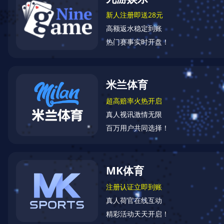
纽卡斯尔半场落后伯恩茅
2026-05-25 16:36
49 次阅读
首页
/
体育看点
在最近的一场英超联赛中，纽卡斯尔队在