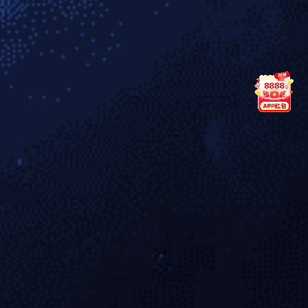
结一致，共同克服困难；而个人能力与团队
，只要坚持努力，就一定会迎来曙光！
下一篇：
韦尔场均91篮板11盖帽斯波称其护