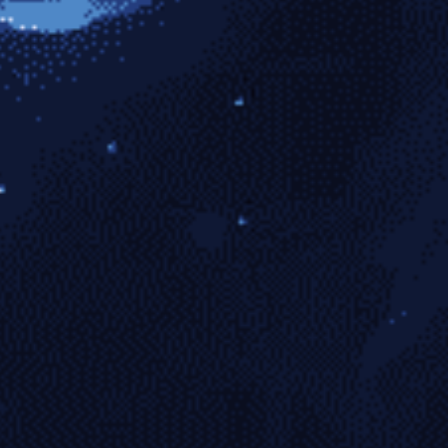
国米高价追逐帕莱斯特拉亚特兰大标价40
在意大利足球的转会市场上，国米近年来一直以积极和
2026-07-01