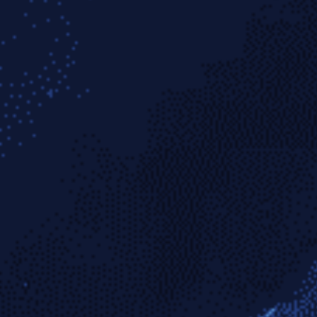
扬两位年轻才俊。他们不仅是各自球队的重
完成致命一击，将比分改写为1比0，为自
尝试和团队配合，为下半段反扑埋下伏笔。
动着整支球队向前迈进。而这样的关键表现
变原有战术，以实现扭转乾坤。而此时，对
抢迫使对方失误，从而创造更多进攻机会。
领先优势。然而，在意图固守大门的时候，