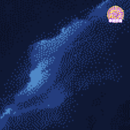
。
让人期待随后的发展。而正是这些微妙变化
斯而言，此役获胜将提升士气，并增强他们
高临阵应变能力，以便更好地应对未来挑
塑造他们日后的成长轨迹，同时也是英超联