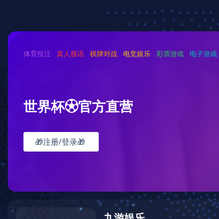
广发体育
AP
欢迎访问
广发体育
，提供全面覆盖足
千场比赛，