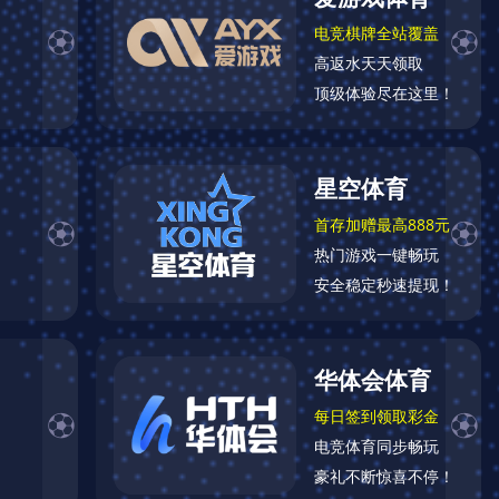
合
以0比1落后于对手。然而，在比赛的下半