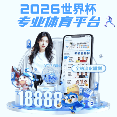
注册入口
广发体育
APP与网页版入口｜
畅享全球体育赛事与数据服务
欢迎访问
广发体育
，提供全面覆盖足球、篮
球、电竞等项目的赛事资讯与数据内容， 支持
APP下载
与
网页使用
，每日同步更新千场比
赛，聚焦热门体育内容， 助您轻松获取赛事动
态，掌握比赛节奏。
手机App
网页版