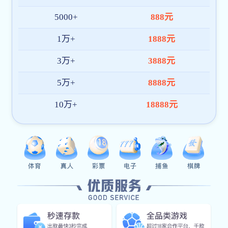
韦尔在场上的身体素质非常出众，他具备良好的弹跳
能力和协调性，这使得他能够在篮下进行有效的争抢
篮板。每场比赛能贡献9.1个篮板，不仅体现了他对篮
板球的位置感和判断力，也展示了他在比赛中的积极
性。此外，他对于落点预测和卡位技巧也相当精湛，
这些都是他能够频频抢到篮板的重要原因。
除了篮板外，韦尔在盖帽方面同样展现出了不俗的能
力，场均1.1次盖帽让对手在进攻时不得不考虑他的存
在。他擅长利用身高和臂展来干扰对方投篮，同时通
过迅速反应来把握盖帽时机。这种敏锐度使得他成为
了对方突破时必须绕开的障碍。
另外，韦尔还具备一定的防守意识，他能够快速识别
对方进攻策略，并根据情况及时调整自己的位置。在