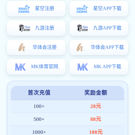
在当今的篮球比赛中，护筐能力成为了球队防守体系
中不可或缺的一环。韦尔作为一名年轻的球员，在本
赛季展现出了出色的表现，场均贡献9.1个篮板和1.1
个盖帽，受到了主教练斯波的高度评价。斯波认为韦
尔在护筐方面的能力有了显著提升，为球队防守提供
了强有力的支持。本文将从四个方面详细分析韦尔在
防守端的表现，包括他的技术特点、对球队防守体系
的重要性、与其他球员的协作，以及未来的发展潜
力。这些因素共同构成了韦尔作为一名优秀内线球员
的基础，为他的职业生涯奠定了良好的基础。
1、韦尔的技术特点