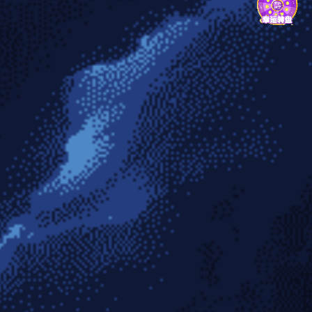
机会，他们可以利用这段额外时间进行更充
无疑将增加未来有关赛事安排讨论的话题频
观赏价值的比赛体验，这是每位热爱足球的
仅关注自身利益，也希望通过这样的举动促
所有参与者都能铭记体育精神的重要性，让