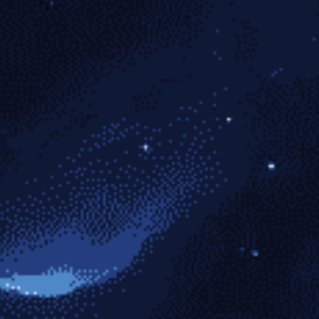
足球运动真正成为团结和友谊的平台。
上一篇：
韩国U23主帅誓言征召服兵役球员…
延伸阅读