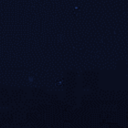
朗斯主帅萨吉已告知管理
精彩表现，使得他...
本文将围绕朗斯主帅萨吉决定离
2026-07-09
纽卡斯尔半场落后伯恩茅
，以4:0的比分...
在最近的一场英超联赛中，纽卡
2026-05-25