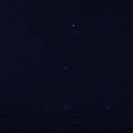
层决定离任并与
任并与水晶宫展开谈判这一重要事件...
斯塔韦尼耶进球
斯尔队在主场迎战伯恩茅斯队。比赛的...