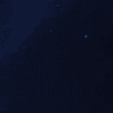
小蜘蛛对马竞态度不满因
。德泽尔比作为...
在足球界，球员与俱乐部之间的
2026-07-29