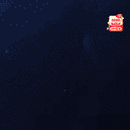
下一篇：
马内精彩表现助利雅得胜利客场大