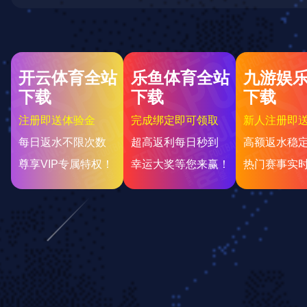
一策略不仅体现了对球队实力的重视，也
要性、球队建设与战术布局、历史成就与
战以及他们在亚运会上再创辉煌的决心。
1、征召服兵役球员的重
对于韩国足球来说，服兵役是一项不可避
较为成熟的心理素质和丰富的大赛经验，
此外，服兵役期间，球员们通常会接受严
得主教练在战术安排上可以更加灵活多变
同时，征召这些经历过艰苦训练和考验的
提升整体战斗力，为争夺亚运会金牌奠定
2、球队建设与战术布局