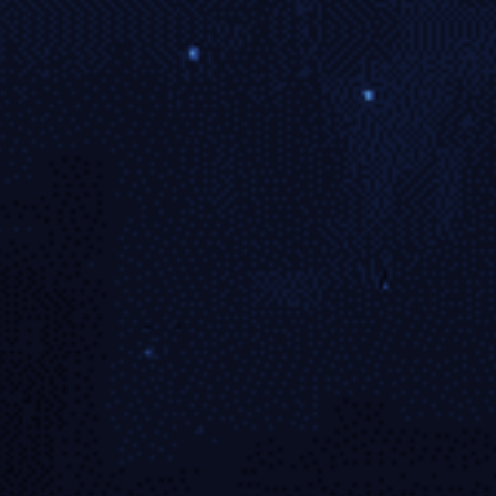
巴萨力争单赛季联赛百球目标冲击历史第
近年来，巴塞罗那足球俱乐部在西甲联赛中的表现引人
2026-06-18
德泽尔比强调赢得比赛的重要性展望球队