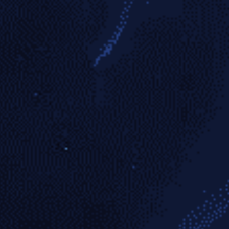
新任主帅深知，要实现四连冠目标，需要
这种氛围下，年轻球员可以更快地适应高
战术布局方面，新帅也提出了自己的看法
体系是他的首要任务之一，通过严密防守
此外，他还强调提高球队整体技术水平，
通过持续不断地完善技术及战术体系，为
3、历史成就与未来展望
回顾过去，韩国U23男足曾在亚运会上
然而，在当前国际足球日益激烈竞争环境
展望未来，新帅表示希望通过此次亚运会
望培养出一批具有国际竞争力的人才，为