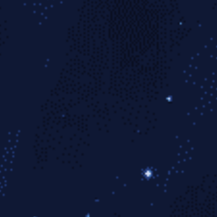
在球队建设上下功夫。他提出要加强年轻队员与老将之间的沟通
水平比赛，提高自身能力。
。他认为应该根据不同对手特点进行针对性训练，以确保每位球
来保障进攻端有更多机会创造进攻威胁。
包括传接球速度、配合默契度等。这些细节虽然看似微不足道，
最终目标打下坚实基础。
取得优异成绩，实现三连冠，这一辉煌历史不仅是团队努力拼搏的
中，仅靠过去荣誉难以维持优势，因此新帅需要不断创新，以适
，将更多优秀的新生力量推向国际舞台，让世界看到韩国足球的
国家足球事业长远发展奠定基础。