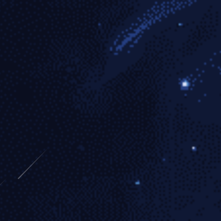
他相信，只要全队团结一致，共同朝着一
期，每一步都充满希望。
4、球迷和社会期待
K联赛以及国家队一直以来都有着广泛支
奖台，希望能够通过这场盛事展示国家自
与此同时，各界媒体也纷纷关注此事，对
负大家信任与支持，将每场比赛视作重大使
总之，这支年轻而富有潜力的U23队伍
力证明自己不负韶华！
总结：
Korea U23 men's football team is on th
important strategy of calling up player