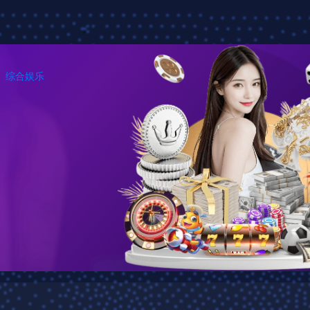
App下载
公司介绍
体育看点
P与网页版入口｜畅享全球体育
球、篮球、电竞等项目的赛事资讯与数据内容， 支
聚焦热门体育内容， 助您轻松获取赛事动态，掌
手机App
网页版