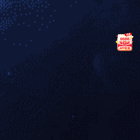
运赛场上书写新的传奇。让我们共同期待这次
下一篇：
切尔西对曼城调整赛程申请持开放