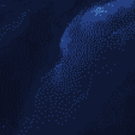
 for greater achievements in international competitions.
，但只要全体人员携手并肩，共同迎接每一个考验，相信他们必将在亚