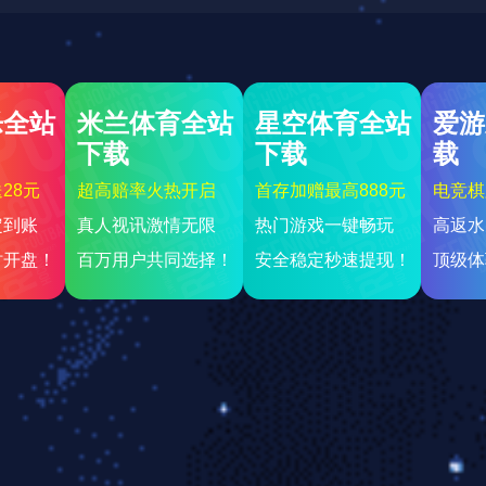
反映了对年轻球员成长与发展的关注。本文将从四个方面详细阐
未来展望，以及球迷和社会各界的期待。通过这些分析，我们可以
要性
免的义务，而如何有效利用这些经历过军旅生活的球员，是提升
他们能够在比赛中发挥更为稳定的作用，为年轻队员树立榜样。
格的体能训练，这使得他们在身体素质上得到进一步提升。这样
，从而针对不同对手制定相应策略。
球员，还能够增强球队内部凝聚力。他们在军营中的共同经历，
基础。