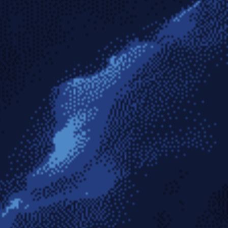
合。因此，在日常训练中，不仅要关注技术
往习惯使用的一套固定阵型或战术可能并不
则可以尝试加强攻击力度，通过前场高压逼
，为接下来的排兵布阵提供依据。
化不仅能让球队在技战术上占据主动，更能