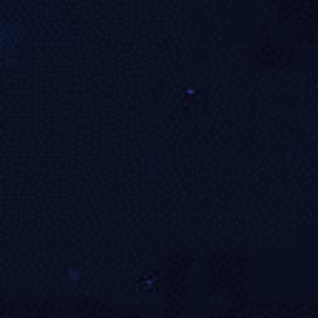
媒体人分析北京次节领先
给球迷们带来了惊喜...
在一场备受瞩目的篮球比赛中，
2026-06-27