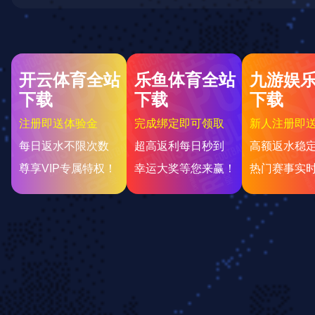
回撤方面的问题。这篇文章将从四个主要
的战术调整。同时，针对这些问题，我们
发展提供一定的参考。
1、门将站位的合理性
在现代足球中，门将不仅仅是一个最后的
刻判断失误或位置不当。例如，在面对快
因此，为了解决这一问题，巴萨需要重新
进攻方动作，从而采取更加合理的位置。
其次，与后卫之间应建立良好的沟通机制
有效提高防守效率，减少不必要的失误，
2、防线回撤的时机选择