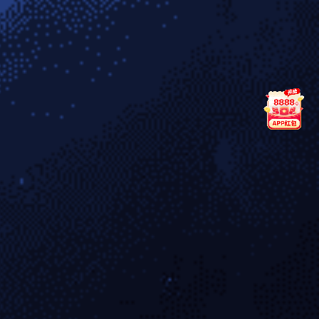
同对手进行战略调整等多个环节。通过针对
理层能够给予教练组足够支持，让他们专注
下一篇：
哈登米切尔莫布里阿伦同场表现出