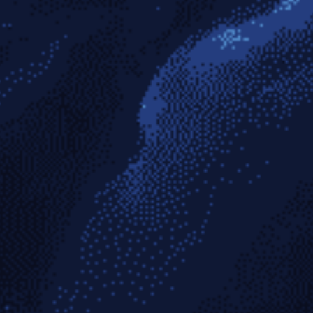
方面的问题，其中包括门将站位、回撤策略、整体协作及针对不
整体竞争力，让巴萨重新焕发昔日荣光。
有望实现更为稳固有效的新型防线布局。同时，也希望俱乐部管
础。