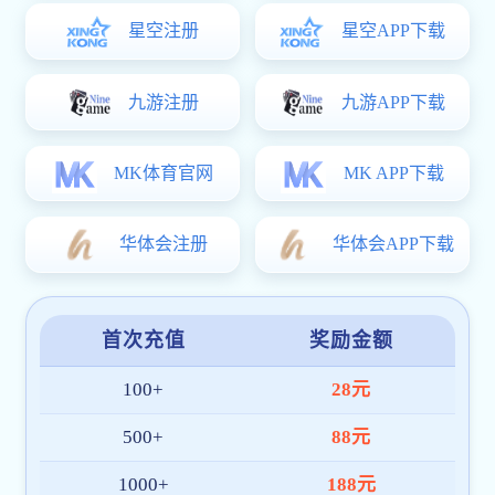
凯鲁尼因伤提前结束本赛季的消息引发了广泛关注，
这位年轻的运动员在赛季中期遭遇了严重的伤病，虽
然不得不面对这样的困境，但他却用积极的态度面对
未来。在这篇文章中，我们将从四个方面深入探讨凯
鲁尼的情况：首先是他的受伤经过及其对球队的影
响；其次分析他在赛季中的表现以及发展潜力；接着
讨论他如何应对伤病所带来的挑战，并承诺以更强姿
态回归；最后展望新赛季他可能带来的改变。通过这
些方面的解析，我们希望能够全面了解凯鲁尼这一经
历对于他的职业生涯和球队未来的重要性。
1、受伤经过及影响